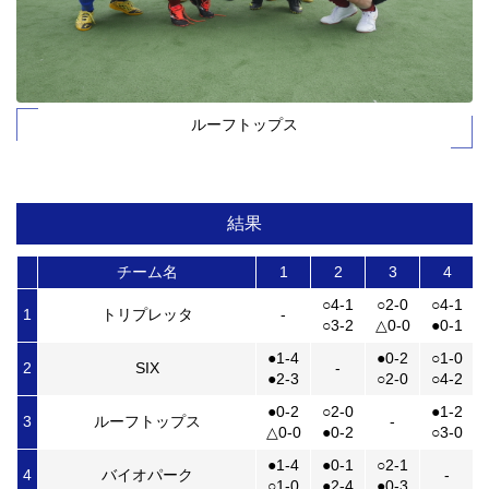
ルーフトップス
結果
チーム名
1
2
3
4
○4-1
○2-0
○4-1
1
トリプレッタ
-
○3-2
△0-0
●0-1
●1-4
●0-2
○1-0
2
SIX
-
●2-3
○2-0
○4-2
●0-2
○2-0
●1-2
3
ルーフトップス
-
△0-0
●0-2
○3-0
●1-4
●0-1
○2-1
4
バイオパーク
-
○1-0
●2-4
●0-3